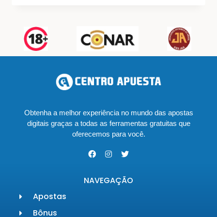
Obtenha a melhor experiência no mundo das apostas
digitais graças a todas as ferramentas gratuitas que
oferecemos para você.
NAVEGAÇÃO
Apostas
Bônus