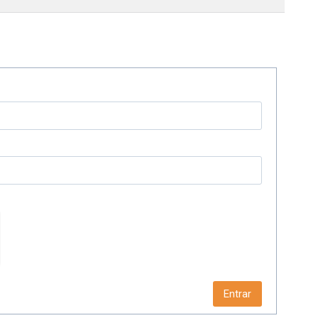
Entrar