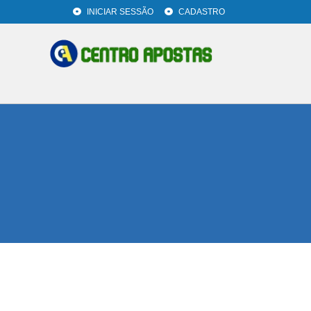
INICIAR SESSÃO
CADASTRO