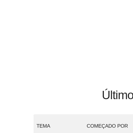
Últim
TEMA
COMEÇADO POR