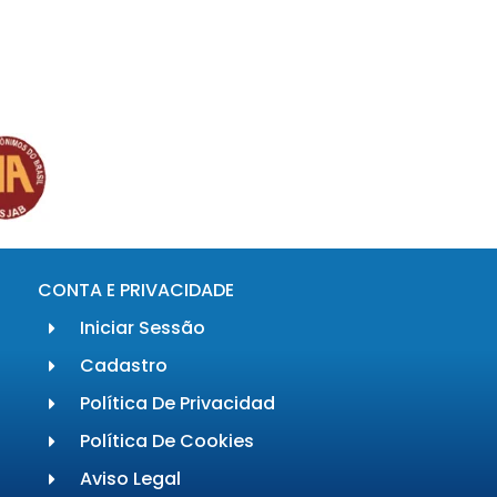
CONTA E PRIVACIDADE
Iniciar Sessão
Cadastro
Política De Privacidad
Política De Cookies
Aviso Legal