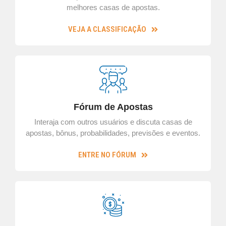
melhores casas de apostas.
VEJA A CLASSIFICAÇÃO
Fórum de Apostas
Interaja com outros usuários e discuta casas de
apostas, bônus, probabilidades, previsões e eventos.
ENTRE NO FÓRUM