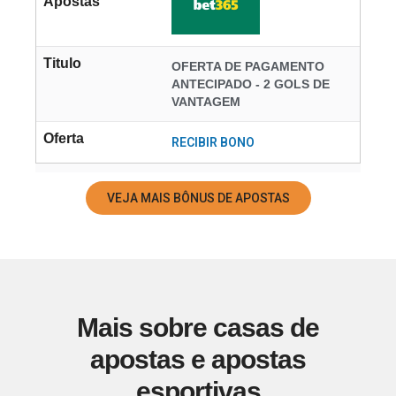
Apostas
Titulo
OFERTA DE PAGAMENTO
ANTECIPADO - 2 GOLS DE
VANTAGEM
Oferta
VEJA MAIS BÔNUS DE APOSTAS
Mais sobre casas de
apostas e apostas
esportivas