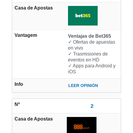
Casa de Apostas
Vantagem
Ventajas de Bet365
✓ Ofertas de apuestas
en vivo
✓ Trasmisiones de
eventos en HD
✓ Apps para Android y
iOS
Info
LEER OPINIÓN
Nº
2
Casa de Apostas