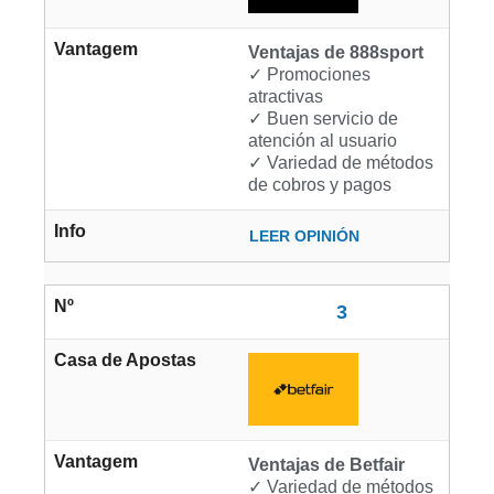
Vantagem
Ventajas de 888sport
✓ Promociones
atractivas
✓ Buen servicio de
atención al usuario
✓ Variedad de métodos
de cobros y pagos
Info
LEER OPINIÓN
Nº
3
Casa de Apostas
Vantagem
Ventajas de Betfair
✓ Variedad de métodos